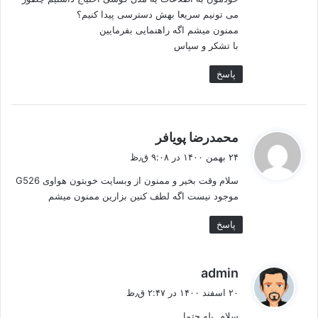
می تونیم سریعا بهش دسترسی پیدا کنیم؟
ممنون میشم اگه راهنمایی بفرمایین
با تشکر و سپاس
پاسخ
گ
محمدرضا پویافر
ف
۲۴ بهمن ۱۴۰۰ در ۹:۰۸ ق٫ظ
ت
سلام وقت بخیر و ممنون از وبسایت خوبتون هواوی G526
:
موجود نیست اگه لطف کنین بزارین ممنون میشم
پاسخ
گ
admin
ف
۲۰ اسفند ۱۴۰۰ در ۲:۴۷ ق٫ظ
ت
سلام. بله حتما