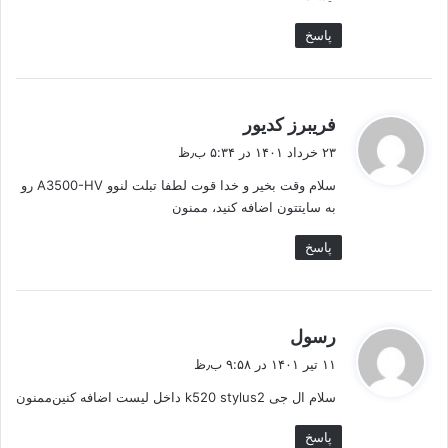
پاسخ
گ
فریبرز کدیور
ف
۲۳ خرداد ۱۴۰۱ در ۵:۳۴ ب٫ظ
ت
سلام وقت بخیر و خدا قوت لطفا تبلت لنوو A3500-HV رو
:
به سایتتون اضافه کنید، ممنون
پاسخ
گ
رسول
ف
۱۱ تیر ۱۴۰۱ در ۹:۵۸ ب٫ظ
ت
سلام ال جی k520 stylus2 داخل لیست اضافه کنین‌ممنون
:
پاسخ