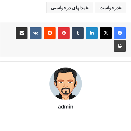
درخواست
مدلهای درخواستی
لینکدین
‫تامبلر
‫پین‌ترست
‫رددیت
‫VKontakte
اشتراک گذاری از طریق ایمیل
چاپ
admin