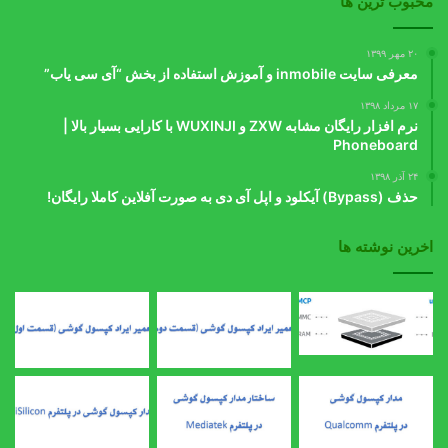
محبوب ترین ها
۲۰ مهر ۱۳۹۹
معرفی سایت inmobile و آموزش استفاده از بخش “آی سی یاب”
۱۷ مرداد ۱۳۹۸
نرم افزار رایگان مشابه ZXW و WUXINJI با کارایی بسیار بالا |
Phoneboard
۲۴ آذر ۱۳۹۸
حذف (Bypass) آیکلود و اپل آی دی به صورت آفلاین کاملا رایگان!
اخرین نوشته ها