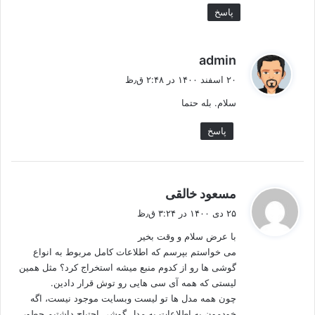
پاسخ
گ
admin
ف
۲۰ اسفند ۱۴۰۰ در ۲:۴۸ ق٫ظ
ت
سلام. بله حتما
:
پاسخ
گ
مسعود خالقی
ف
۲۵ دی ۱۴۰۰ در ۳:۲۴ ق٫ظ
ت
با عرض سلام و وقت بخیر
:
می خواستم بپرسم که اطلاعات کامل مربوط به انواع
گوشی ها رو از کدوم منبع میشه استخراج کرد؟ مثل همین
لیستی که همه آی سی هایی رو توش قرار دادین.
چون همه مدل ها تو لیست وبسایت موجود نیست، اگه
خودمون به اطلاعات یه مدل گوشی احتیاج داشتیم چطور