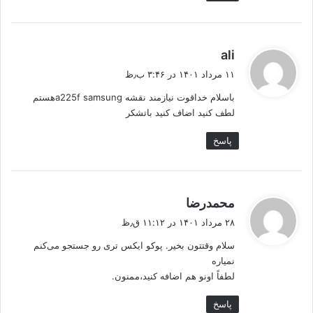
گ
ali
ف
۱۱ مرداد ۱۴۰۱ در ۳:۴۶ ب٫ظ
ت
باسلام خداقوت نیازمند نقشه a225f samsungهستم
:
لطف کنید اضاف کنید باتشکر
پاسخ
گ
محمدرضا
ف
۲۸ مرداد ۱۴۰۱ در ۱۱:۱۲ ق٫ظ
ت
سلام وقتتون بخیر. پوکو ایکس تری رو جستجو می‌کنم
:
نمیاره
لطفاً اونو هم اضافه کنید،ممنون.
پاسخ