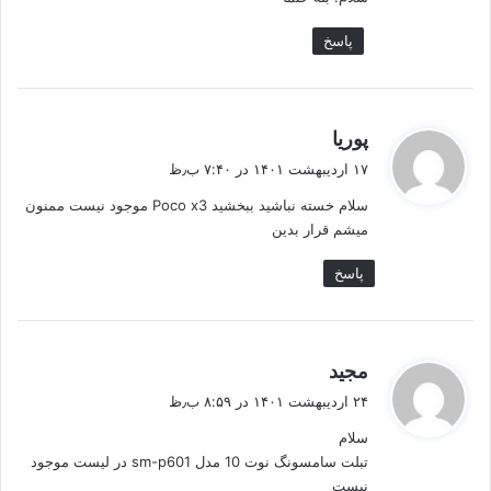
:
پاسخ
گ
پوریا
ف
۱۷ اردیبهشت ۱۴۰۱ در ۷:۴۰ ب٫ظ
ت
سلام خسته نباشید ببخشید Poco x3 موجود نیست ممنون
:
میشم قرار بدین
پاسخ
گ
مجید
ف
۲۴ اردیبهشت ۱۴۰۱ در ۸:۵۹ ب٫ظ
ت
سلام
:
تبلت سامسونگ نوت 10 مدل sm-p601 در لیست موجود
نیست