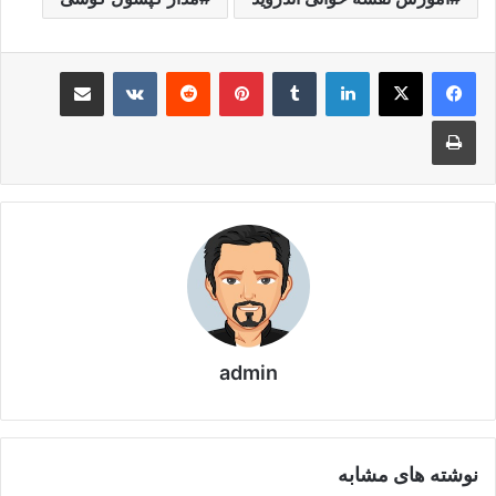
لینکدین
‫تامبلر
‫پین‌ترست
‫رددیت
‫VKontakte
اشتراک گذاری از طریق ایمیل
چاپ
admin
نوشته های مشابه