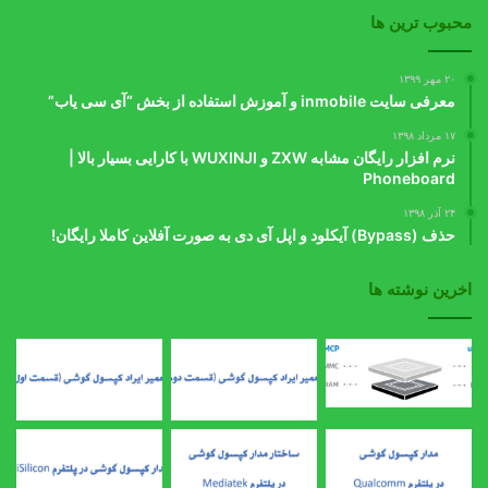
محبوب ترین ها
۲۰ مهر ۱۳۹۹
معرفی سایت inmobile و آموزش استفاده از بخش “آی سی یاب”
۱۷ مرداد ۱۳۹۸
نرم افزار رایگان مشابه ZXW و WUXINJI با کارایی بسیار بالا |
Phoneboard
۲۴ آذر ۱۳۹۸
حذف (Bypass) آیکلود و اپل آی دی به صورت آفلاین کاملا رایگان!
اخرین نوشته ها