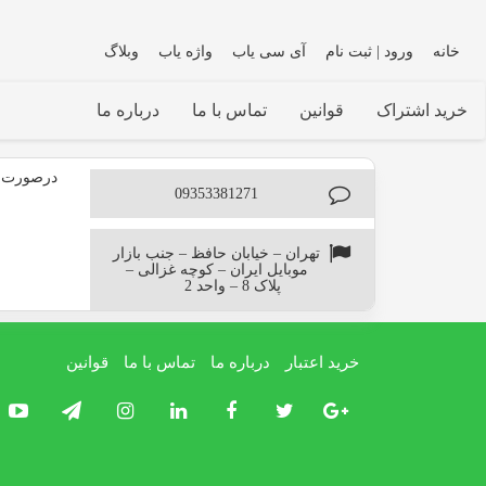
خانه
ورود | ثبت نام
آی سی یاب
واژه یاب
وبلاگ
خرید اشتراک
قوانین
تماس با ما
درباره ما
درصورت نی
09353381271
تهران – خیابان حافظ – جنب بازار
موبایل ایران – کوچه غزالی –
پلاک 8 – واحد 2
خرید اعتبار
درباره ما
تماس با ما
قوانین