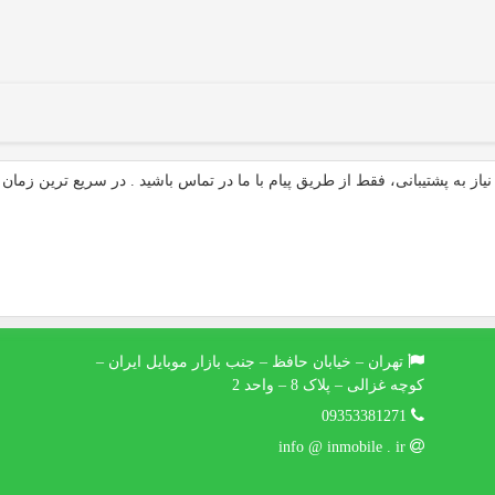
از به پشتیبانی، فقط از طریق پیام با ما در تماس باشید . در سریع ترین زمان 
تهران – خیابان حافظ – جنب بازار موبایل ایران –
کوچه غزالی – پلاک 8 – واحد 2
09353381271
info @ inmobile . ir