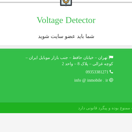
Voltage Detector
شما باید عضو سایت شوید
تهران – خیابان حافظ – جنب بازار موبایل ایران –
کوچه غزالی – پلاک 8 – واحد 2
09353381271
info @ inmobile . ir
منوع بوده و پیگرد قانونی دارد