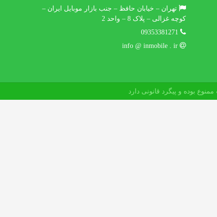
تهران – خیابان حافظ – جنب بازار موبایل ایران –
کوچه غزالی – پلاک 8 – واحد 2
09353381271
info @ inmobile . ir
منوع بوده و پیگرد قانونی دارد