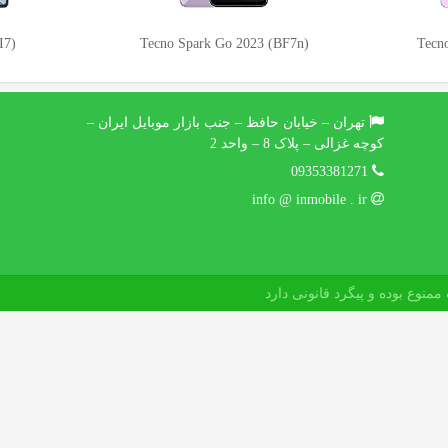
 (BF7n)
Tecno Spark 20C (BG7n)
Tecno
تهران – خیابان حافظ – جنب بازار موبایل ایران –
کوچه غزالی – پلاک 8 – واحد 2
09353381271
info @ inmobile . ir
منوع بوده و پیگرد قانونی دارد